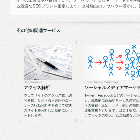
イトの上位表示を目指します。ターゲットとなるキーワード分析や
る最適なSEOプランを策定します。当社独自のノウハウを活かし、
Site Analysis
Social Media Marketing
アクセス解析
ソーシャルメディアマーケ
ウェブサイトのアクセス数、訪
Twitter、Facebookなどのソ
問者数、サイト流入経路やユー
し、戦略的に商品やサービスの宣伝
ザーの行動分析等を通じて現状
トの登録・設定、サイト側との機能
のサイトを分析し定期的にレポ
運用業務を行います。口コミ拡散、
ートします。
ラフィックの増大、SEO効果など