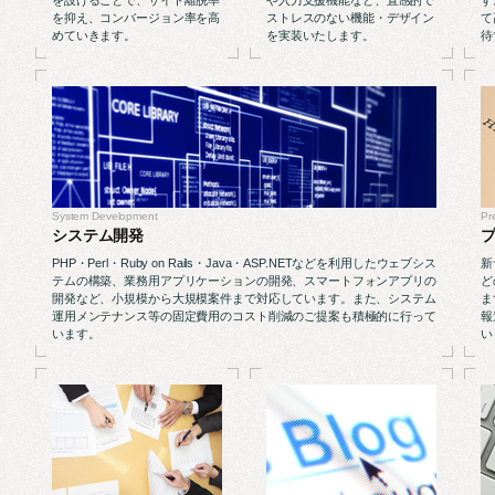
を抑え、コンバージョン率を高
ストレスのない機能・デザイン
て
めていきます。
を実装いたします。
待
System Development
Pr
システム開発
PHP・Perl・Ruby on Rails・Java・ASP.NETなどを利用したウェブシス
新
テムの構築、業務用アプリケーションの開発、スマートフォンアプリの
ど
開発など、小規模から大規模案件まで対応しています。また、システム
ま
運用メンテナンス等の固定費用のコスト削減のご提案も積極的に行って
報
います。
い