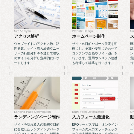
Site Analysis
Website Design
Sm
アクセス解析
ホームページ制作
ウェブサイトのアクセス数、訪
サイトの目的やゴール設定を明
既
問者数、サイト流入経路やユー
確にし、予算や要望に合わせて
対
ザーの行動分析等を通じて現状
コンテンツ企画やサイト設計を
ン
のサイトを分析し定期的にレポ
行います。運用やシステム連携
意
ートします。
も考慮して構築を行います。
行
Landing Page Optimization
Entry Form Optimization
On
ランディングページ制作
入力フォーム最適化
サイトを訪れる人の動機や目的
EFOサービスでは、オンライン
ビ
に合致したランディングページ
フォームの入力エラーチェック
ー
を設けることで、サイト離脱率
や入力支援機能など、直感的で
す