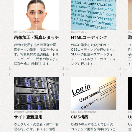
Photo Retouch
Html Coding
Co
画像加工・写真レタッチ
HTMLコーディング
WEBで使用する各種画像や写
W3Cに準拠した(X)HTML・
コ
真データの修正・加工を行いま
CSSコーディングを行います。
門
す。写真素材の色調補正、トリ
SEOへの配慮やスマートフォ
稿
ミング、ゴミ・汚れの除去から
ン・モバイルサイトのコーディ
正
写真合成まで対応します。
ングも行います。
す
Website Maintenance
CMS Development
Us
サイト更新運用
CMS構築
U
ウェブサイトの更新・保守・管
CMSを導入することで日々の
U
理を行います。ドメイン管理、
コンテンツ更新を簡単に行うこ
信