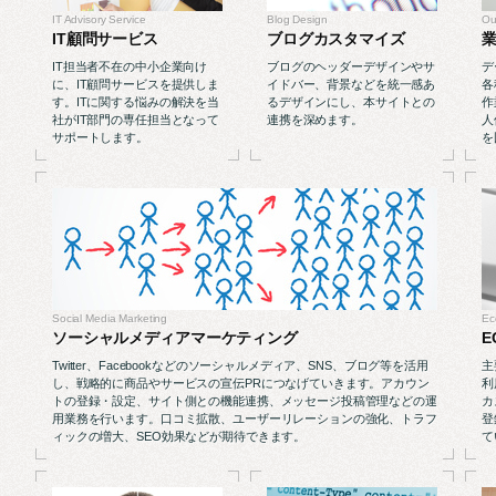
IT Advisory Service
Blog Design
Ou
IT顧問サービス
ブログカスタマイズ
IT担当者不在の中小企業向け
ブログのヘッダーデザインやサ
デ
に、IT顧問サービスを提供しま
イドバー、背景などを統一感あ
各
す。ITに関する悩みの解決を当
るデザインにし、本サイトとの
作
社がIT部門の専任担当となって
連携を深めます。
人
サポートします。
を
Social Media Marketing
Ec
ソーシャルメディアマーケティング
E
Twitter、Facebookなどのソーシャルメディア、SNS、ブログ等を活用
主
し、戦略的に商品やサービスの宣伝PRにつなげていきます。アカウン
利
トの登録・設定、サイト側との機能連携、メッセージ投稿管理などの運
カ
用業務を行います。口コミ拡散、ユーザーリレーションの強化、トラフ
登
ィックの増大、SEO効果などが期待できます。
て