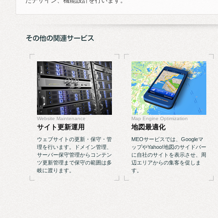
たデザイン、機能設計を行います。
Website Maintenance
Map Engine Optimization
サイト更新運用
地図最適化
ウェブサイトの更新・保守・管
MEOサービスでは、Googleマ
理を行います。ドメイン管理、
ップやYahoo!地図のサイドバー
サーバー保守管理からコンテン
に自社のサイトを表示させ、周
ツ更新管理まで保守の範囲は多
辺エリアからの集客を促しま
岐に渡ります。
す。