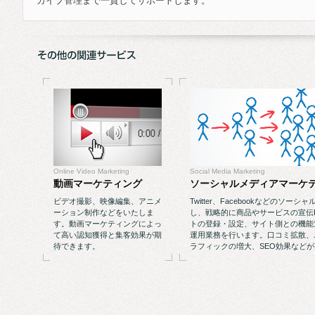
カイブ管理まで一貫してサポートします。
Online Video Marketing
Social Media Marketing
動画マーケティング
ソーシャルメディアマーケ
ビデオ撮影、映像編集、アニメ
Twitter、Facebookなどのソ
ーション制作などをいたしま
し、戦略的に商品やサービスの宣伝
す。動画マーケティングによっ
トの登録・設定、サイト側との機能
て高い認知獲得と集客効果が期
運用業務を行います。口コミ拡散、
待できます。
ラフィックの増大、SEO効果など