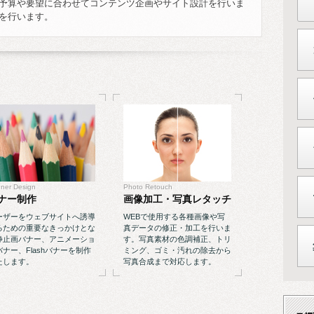
予算や要望に合わせてコンテンツ企画やサイト設計を行いま
を行います。
ner Design
Photo Retouch
ナー制作
画像加工・写真レタッチ
ーザーをウェブサイトへ誘導
WEBで使用する各種画像や写
るための重要なきっかけとな
真データの修正・加工を行いま
静止画バナー、アニメーショ
す。写真素材の色調補正、トリ
バナー、Flashバナーを制作
ミング、ゴミ・汚れの除去から
たします。
写真合成まで対応します。