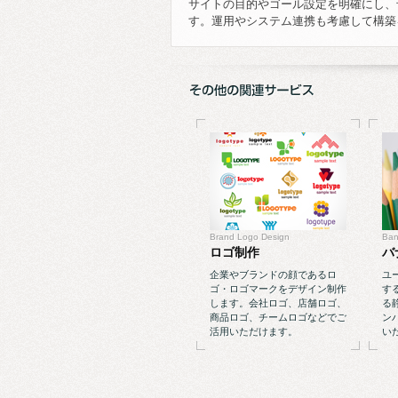
サイトの目的やゴール設定を明確にし、
す。運用やシステム連携も考慮して構築
Brand Logo Design
Ban
ロゴ制作
バ
企業やブランドの顔であるロ
ユ
ゴ・ロゴマークをデザイン制作
す
します。会社ロゴ、店舗ロゴ、
る
商品ロゴ、チームロゴなどでご
ン
活用いただけます。
い