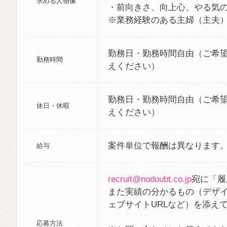
求める人物像
・前向きさ、向上心、やる気
※業務経験のある主婦（主夫
勤務日・勤務時間自由（ご希
勤務時間
えください）
勤務日・勤務時間自由（ご希
休日・休暇
えください）
案件単位で報酬は異なります
給与
recruit@nodoubt.co.jp
宛に「履
また実績の分かるもの（デザ
ェブサイトURLなど）を添え
応募方法