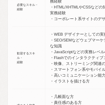
務経験
必要なスキル・
・HTML/XHTMLやCSSな
経験
実務経験
・コーポレート系サイトのデ
・WEB デザイナーとしての実
・SEO/SEMなどウェブマー
な知識
・JavaScriptなどの実務レ
歓迎するスキ
・Flashでのインタラクティ
ル・
経験
・映像、ストリーミング関連
・スマートフォン系やモバイ
・高いコミュニケーション能
・イラストを描ける方
・几帳面な方
・責任感のある方