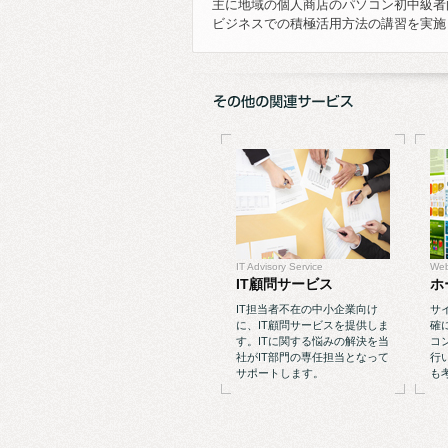
主に地域の個人商店のパソコン初中級者
ビジネスでの積極活用方法の講習を実施
IT Advisory Service
Web
IT顧問サービス
ホ
IT担当者不在の中小企業向け
サ
に、IT顧問サービスを提供しま
確
す。ITに関する悩みの解決を当
コ
社がIT部門の専任担当となって
行
サポートします。
も