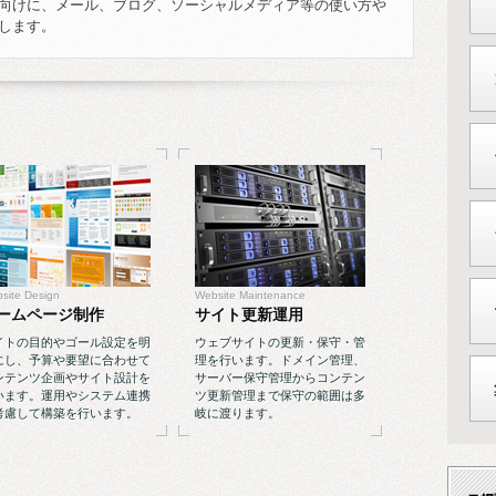
向けに、メール、ブログ、ソーシャルメディア等の使い方や
します。
site Design
Website Maintenance
ームページ制作
サイト更新運用
イトの目的やゴール設定を明
ウェブサイトの更新・保守・管
にし、予算や要望に合わせて
理を行います。ドメイン管理、
ンテンツ企画やサイト設計を
サーバー保守管理からコンテン
います。運用やシステム連携
ツ更新管理まで保守の範囲は多
考慮して構築を行います。
岐に渡ります。